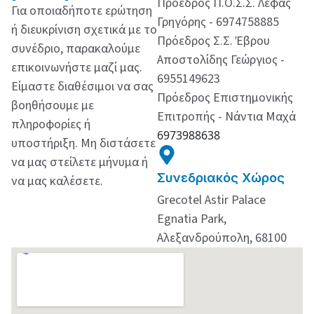
Πρόεδρος Π.Ο.Σ.Σ. Λέφας
Για οποιαδήποτε ερώτηση
Γρηγόρης - 6974758885
ή διευκρίνιση σχετικά με το
Πρόεδρος Σ.Σ. Έβρου
συνέδριο, παρακαλούμε
Αποστολίδης Γεώργιος -
επικοινωνήστε μαζί μας.
6955149623
Είμαστε διαθέσιμοι να σας
Πρόεδρος Επιστημονικής
βοηθήσουμε με
Επιτροπής - Νάντια Μαχά
πληροφορίες ή
6973988638
υποστήριξη. Μη διστάσετε
να μας στείλετε μήνυμα ή
Συνεδριακός Χώρος
να μας καλέσετε.
Grecotel Astir Palace
Egnatia Park,
Αλεξανδρούπολη, 68100