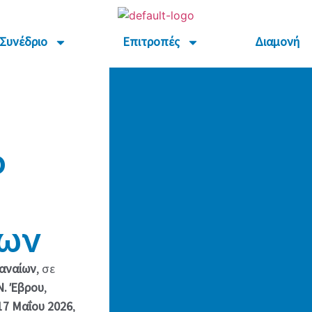
Το Συνέδριο
Επιτροπές
Δια
Συνέδριο
Επιτροπές
Διαμονή
ό
ίων
αναίων
, σε
Ν. Έβρου
,
17 Μαΐου 2026
,