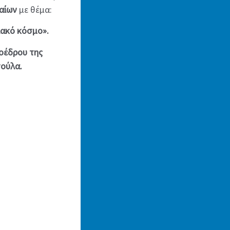
αίων
με θέμα:
ιακό κόσμο».
ροέδρου της
σούλα.